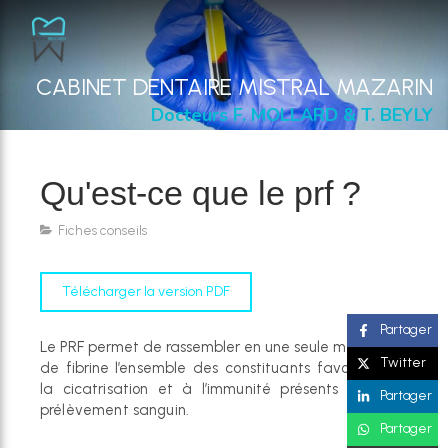
CABINET DENTAIRE MISTRAL MAZARIN
Docteurs F. MOLLARD & T. BEYLY
Qu'est-ce que le prf ?
Fiches conseils
Télécharger la version PDF
Partager
Le PRF permet de rassembler en une seule membrane
Twitter
de fibrine
l’ensemble des constituants favorables à
la cicatrisation et à
l’immunité présents dans un
Partager
prélèvement sanguin.
Partager