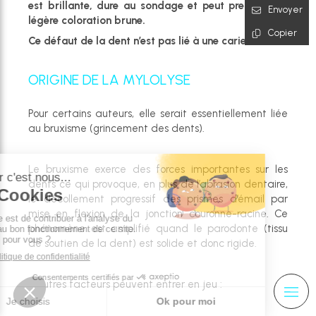
est brillante, dure au sondage et peut prendre une
Envoyer
légère coloration brune.
Copier
Ce défaut de la dent n’est pas lié à une carie.
ORIGINE DE LA MYLOLYSE
Pour certains auteurs, elle serait essentiellement liée
au bruxisme (grincement des dents).
Le bruxisme exerce des forces importantes sur les
dents ce qui provoque, en plus de l’abrasion dentaire,
le décollement progressif des prismes d’émail par
mise en flexion de la jonction couronne-racine. Ce
phénomène est amplifié quand le parodonte (tissu
de soutien de la dent) est solide et donc rigide.
D’autres facteurs peuvent entrer en jeu :