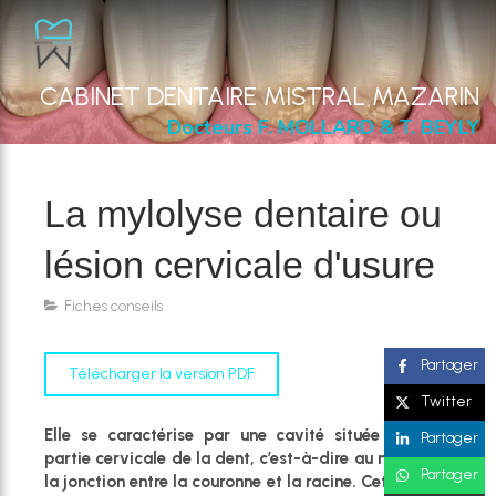
CABINET DENTAIRE MISTRAL MAZARIN
Docteurs F. MOLLARD & T. BEYLY
La mylolyse dentaire ou
lésion cervicale d'usure
Fiches conseils
Partager
Télécharger la version PDF
Twitter
Elle se caractérise par une cavité située dans la
Partager
partie cervicale de la dent, c’est-à-dire au niveau de
Partager
la jonction entre la couronne et la racine. Cette lésion