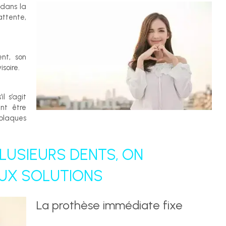
 dans la
ttente,
ent, son
soire.
l s’agit
nt être
 plaques
PLUSIEURS DENTS, ON
EUX SOLUTIONS
La prothèse immédiate fixe