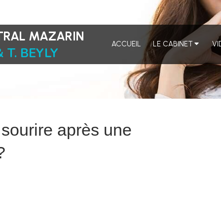
STRAL MAZARIN
ACCUEIL
LE CABINET
VI
 T. BEYLY
sourire après une
?